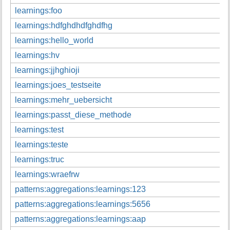
t
learnings:foo
i
learnings:hdfghdhdfghdfhg
o
n
learnings:hello_world
e
learnings:hv
n
z
learnings:jjhghioji
u
learnings:joes_testseite
r
S
learnings:mehr_uebersicht
e
learnings:passt_diese_methode
i
t
learnings:test
e
learnings:teste
learnings:truc
learnings:wraefrw
patterns:aggregations:learnings:123
patterns:aggregations:learnings:5656
patterns:aggregations:learnings:aap