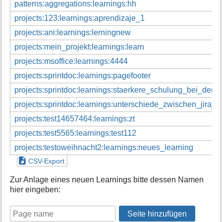
patterns:aggregations:learnings:hh
projects:123:learnings:aprendizaje_1
projects:ani:learnings:lerningnew
projects:mein_projekt:learnings:learn
projects:msoffice:learnings:4444
projects:sprintdoc:learnings:pagefooter
projects:sprintdoc:learnings:staerkere_schulung_bei_den
projects:sprintdoc:learnings:unterschiede_zwischen_jira_
projects:test14657464:learnings:zt
projects:test5565:learnings:test112
projects:testoweihnacht2:learnings:neues_learning
CSV-Export
Zur Anlage eines neuen Learnings bitte dessen Namen
hier eingeben: